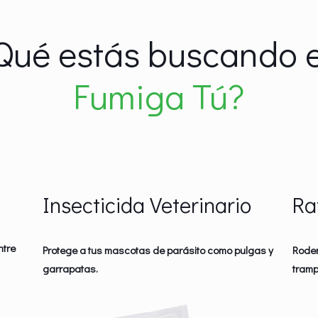
Qué estás buscando 
Fumiga Tú?
Insecticida Veterinario
Ra
ntre
Protege a tus mascotas de parásito como pulgas y
Roden
garrapatas.
tramp