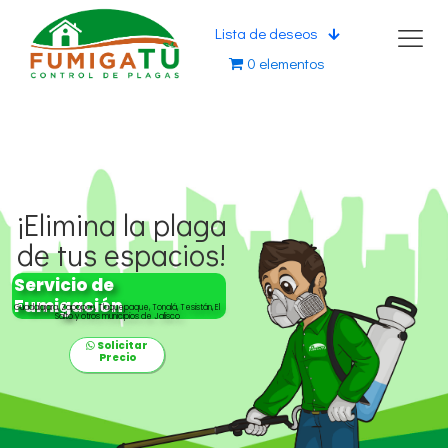
Lista de deseos
0 elementos
¡Elimina la plaga
de tus espacios!
Servicio de
Fumigación
Guadalajara, Zapopan, Tlaquepaque, Tonalá, Tesistán, El
Salto y otros municipios de Jalisco
Solicitar
Precio