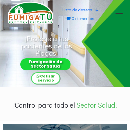
Lista de deseos
0 elementos
¡Protege a tus
pacientes de las
Plagas!
Fumigación de
Sector Salud
Cotizar
servicio
¡Control para todo el
Sector Salud!