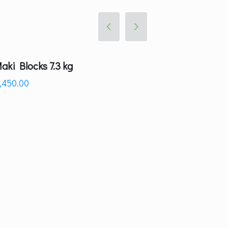
ki Blocks 7.3 kg
Aspiradora 6 
,450.00
$
1,725.00