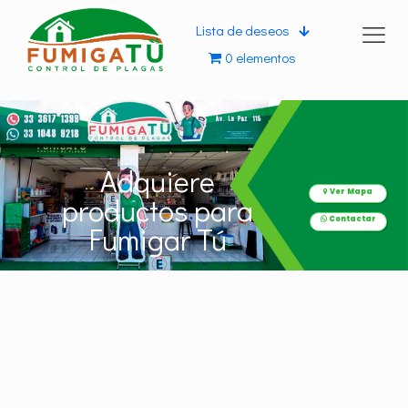
Lista de deseos
0 elementos
Adquiere
Ver Mapa
productos para
Contactar
Fumigar Tú