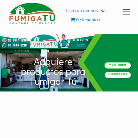
Lista de deseos
0 elementos
Adquiere
Ver Mapa
productos para
Contactar
Fumigar Tú