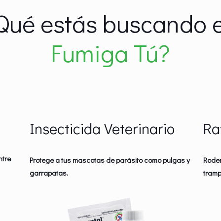
Qué estás buscando 
Fumiga Tú?
Insecticida Veterinario
Ra
ntre
Protege a tus mascotas de parásito como pulgas y
Roden
garrapatas.
tramp