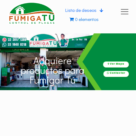
Lista de deseos
0 elementos
Adquiere
Ver Mapa
productos para
Contactar
Fumigar Tú