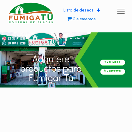
Lista de deseos
0 elementos
Adquiere
Ver Mapa
productos para
Contactar
Fumigar Tú