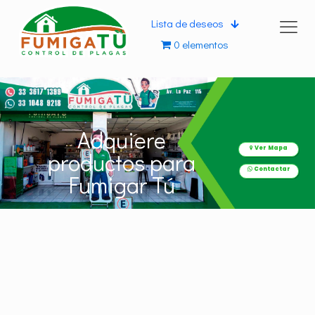
Lista de deseos
0 elementos
Adquiere
Ver Mapa
productos para
Contactar
Fumigar Tú