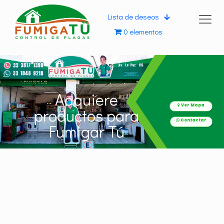
Lista de deseos
0 elementos
Adquiere
Ver Mapa
productos para
Contactar
Fumigar Tú