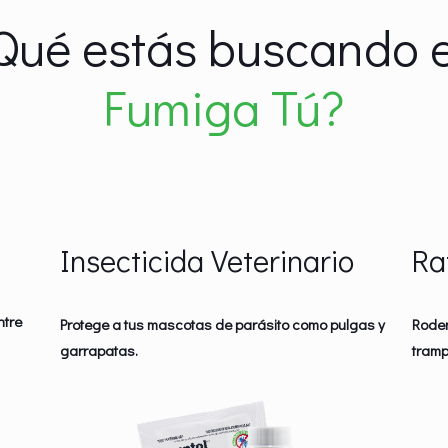
Qué estás buscando 
Fumiga Tú?
Insecticida Veterinario
Ra
ntre
Protege a tus mascotas de parásito como pulgas y
Roden
garrapatas.
tramp