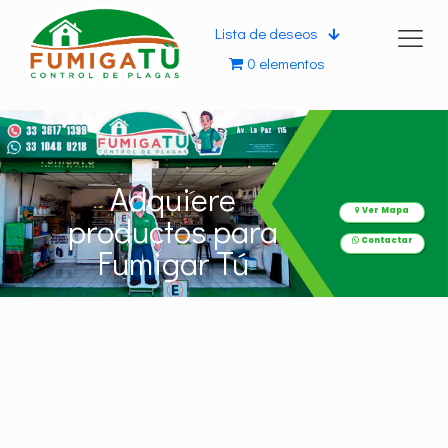
Lista de deseos
0 elementos
Adquiere
Ver Mapa
productos para
Contactar
Fumigar Tú