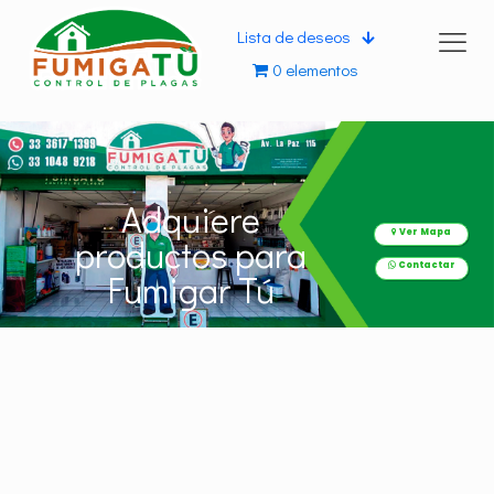
Lista de deseos
0 elementos
Adquiere
Ver Mapa
productos para
Contactar
Fumigar Tú