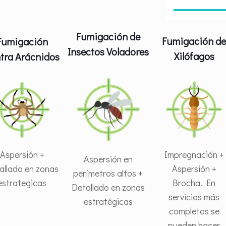
Fumigación de
Fumigación d
Fumigación
Insectos Voladores
Xilófagos
tra Arácnidos
Impregnación +
Aspersión +
Aspersión en
Aspersión +
allado en zonas
perímetros altos +
Brocha. En
estrategicas
Detallado en zonas
servicios más
estratégicas
completos se
pueden hacer