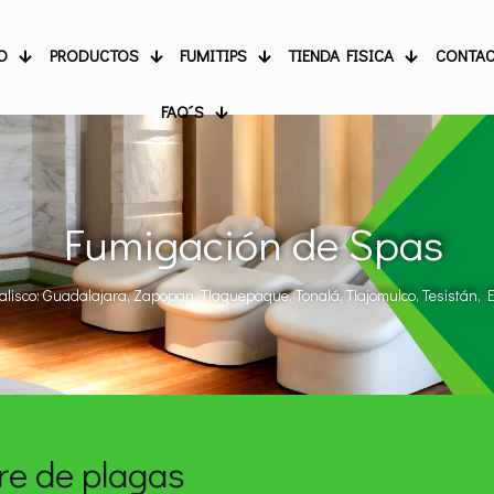
O
PRODUCTOS
FUMITIPS
TIENDA FISICA
CONTA
FAQ´S
Fumigación de Spas
alisco: Guadalajara, Zapopan, Tlaquepaque, Tonalá, Tlajomulco, Tesistán, El
bre de plagas