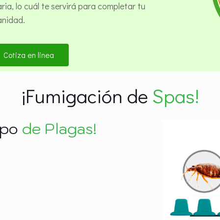
ia, lo cuál te servirá para completar tu
anidad.
Cotiza en linea
¡Fumigación de
Spas!
ipo
de Plagas!