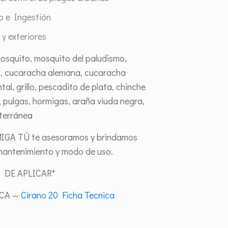
o e Ingestión
 y exteriores
mosquito, mosquito del paludismo,
s, cucaracha alemana, cucaracha
al, grillo, pescadito de plata, chinche
 pulgas, hormigas, araña viuda negra,
bterránea
MIGA TÚ te asesoramos y brindamos
antenimiento y modo de uso.
 DE APLICAR*
ICA —
Cirano 20 Ficha Tecnica