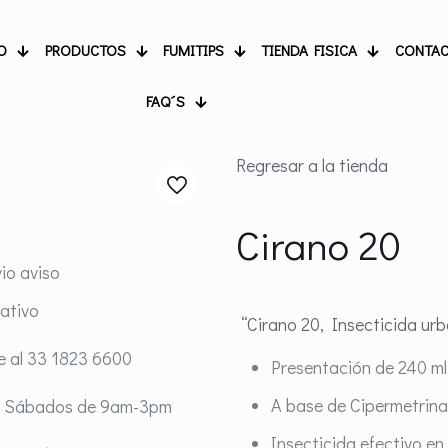
O
PRODUCTOS
FUMITIPS
TIENDA FISICA
CONTA
FAQ´S
Regresar a la tienda
Cirano 20
io aviso
rativo
“Cirano 20,
Insecticida ur
e al 33 1823 6600
Presentación de 240 ml 
A base de Cipermetrina
y Sábados de 9am-3pm
Insecticida efectivo en