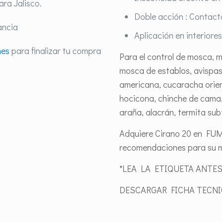
ra Jalisco.
Doble acción : Contact
ancia
Aplicación en interiores
nes
para finalizar tu compra
Para el control de mosca, 
mosca de establos, avispa
americana, cucaracha orient
hocicona, chinche de cama,
araña, alacrán, termita su
Adquiere Cirano 20 en FU
recomendaciones para su m
*LEA LA ETIQUETA ANTES
DESCARGAR FICHA TECN