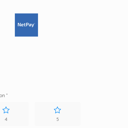
con
*
4
5