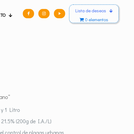
Lista de deseos
CTO
0 elementos
bano”
y 1 Litro
 21.5% (200g de I.A./L)
 el control de plagas urbanas