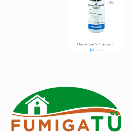
Herboram 101 Impetor
$
285.00