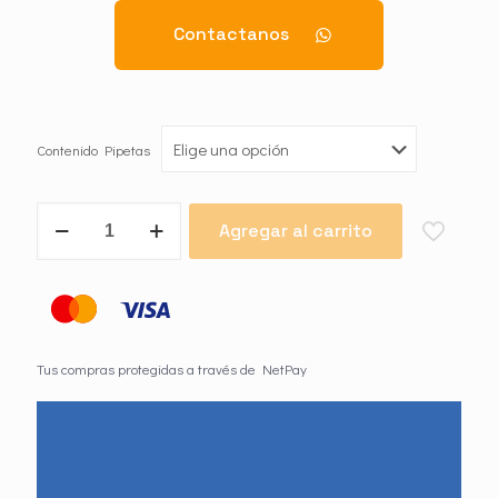
Contactanos
Contenido Pipetas
Pipeta
Agregar al carrito
Advantix
Garrapaticida
y
Pulguicida
para
Perros
cantidad
Tus compras protegidas a través de NetPay