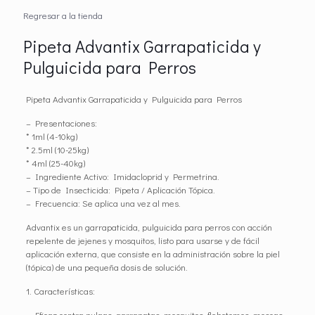
Regresar a la tienda
Pipeta Advantix Garrapaticida y
Pulguicida para Perros
Pipeta Advantix Garrapaticida y Pulguicida para Perros
– Presentaciones:
* 1ml (4-10kg)
* 2.5ml (10-25kg)
* 4ml (25-40kg)
– Ingrediente Activo: Imidacloprid y Permetrina.
– Tipo de Insecticida: Pipeta / Aplicación Tópica.
– Frecuencia: Se aplica una vez al mes.
Advantix es un garrapaticida, pulguicida para perros con acción
repelente de jejenes y mosquitos, listo para usarse y de fácil
aplicación externa, que consiste en la administración sobre la piel
(tópica) de una pequeña dosis de solución.
1. Características:
– Eficaz contra pulgas, garrapatas, mosquitos, flebotomos, moscas