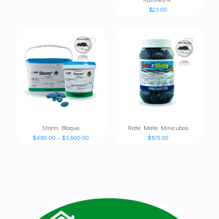
$
23.00
Storm Bloque
Rate Mate Minicubos
$
480.00
–
$
3,600.00
$
105.00