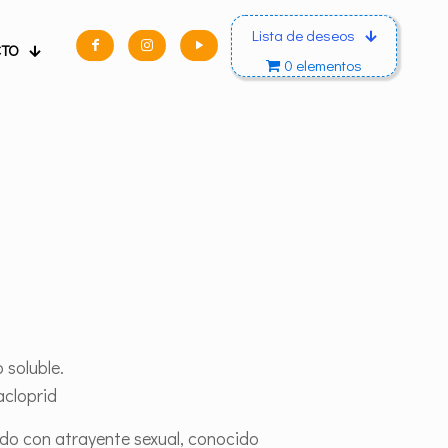
Lista de deseos
CTO
0 elementos
 soluble.
acloprid
do con atrayente sexual, conocido