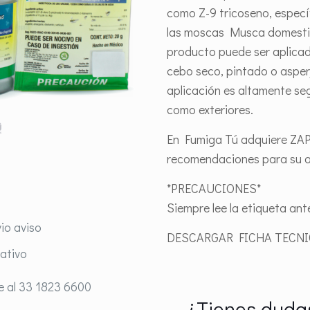
como Z-9 tricoseno, especí
las moscas Musca domestica
producto puede ser aplica
cebo seco, pintado o asper
aplicación es altamente seg
como exteriores.
En Fumiga Tú adquiere ZA
recomendaciones para su a
*PRECAUCIONES*
Siempre lee la etiqueta ante
io aviso
DESCARGAR FICHA TECN
rativo
e al 33 1823 6600
¿Tienes dudas