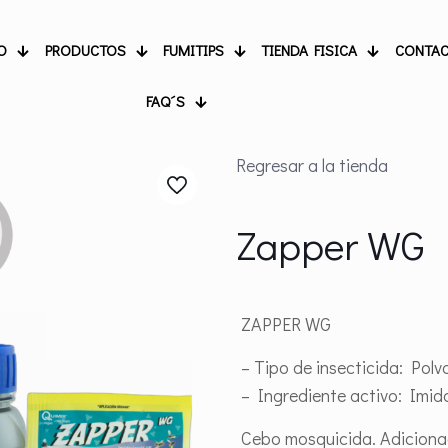
O
PRODUCTOS
FUMITIPS
TIENDA FISICA
CONTA
FAQ´S
Regresar a la tienda
Zapper WG
ZAPPER WG
– Tipo de insecticida: Polvo
– Ingrediente activo: Imid
Cebo mosquicida. Adiciona