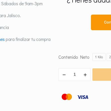
y Sábados de 9am-3pm
ra Jalisco.
Con
ancia
nes
para finalizar tu compra
Contenido Neto
1 Kilo
2
Zapper
WG
cantidad