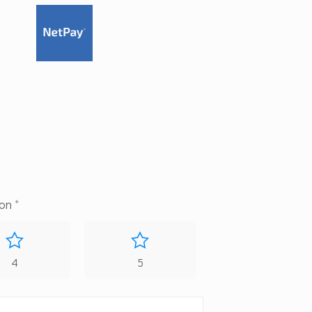
con
*
4
5