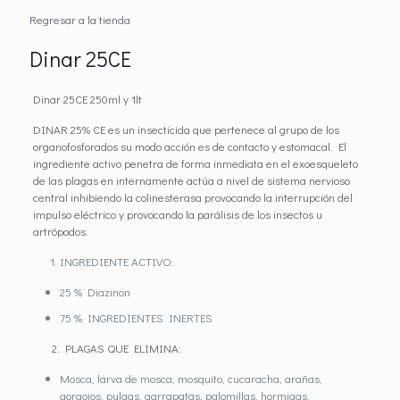
Regresar a la tienda
Dinar 25CE
Dinar 25CE 250ml y 1lt
DINAR 25% CE es un insecticida que pertenece al grupo de los
organofosforados su modo acción es de contacto y estomacal. El
ingrediente activo penetra de forma inmediata en el exoesqueleto
de las plagas en internamente actúa a nivel de sistema nervioso
central inhibiendo la colinesterasa provocando la interrupción del
impulso eléctrico y provocando la parálisis de los insectos u
artrópodos.
INGREDIENTE ACTIVO:
25 % Diazinon
75 % INGREDIENTES INERTES
2. PLAGAS QUE ELIMINA:
Mosca, larva de mosca, mosquito, cucaracha, arañas,
gorgojos, pulgas, garrapatas, palomillas, hormigas.