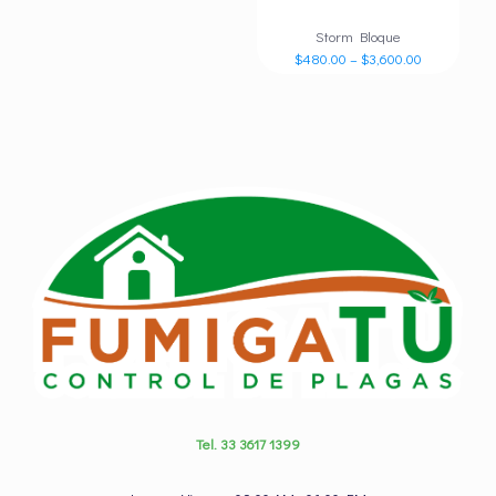
Storm Bloque
$
480.00
–
$
3,600.00
Tel. 33 3617 1399