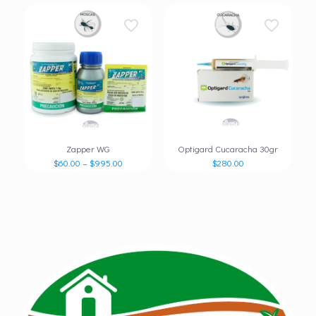
Zapper WG
Optigard Cucaracha 30gr
$
60.00
–
$
995.00
$
280.00