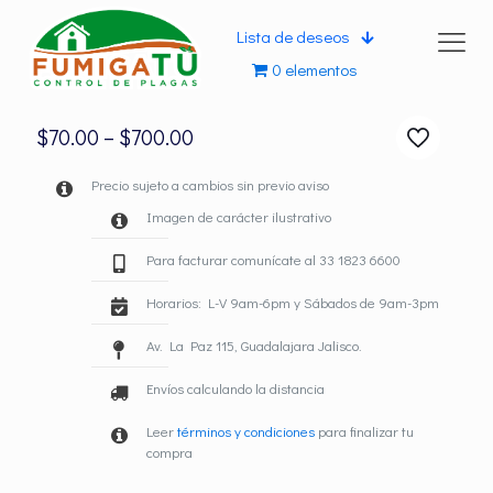
Lista de deseos
0 elementos
$
70.00
–
$
700.00
Precio sujeto a cambios sin previo aviso
Imagen de carácter ilustrativo
Para facturar comunícate al 33 1823 6600
Horarios: L-V 9am-6pm y Sábados de 9am-3pm
Av. La Paz 115, Guadalajara Jalisco.
Envíos calculando la distancia
Leer
términos y condiciones
para finalizar tu
compra