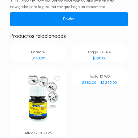
Guardar mi nombre, correo electrónico y sitio web en este
navegador para la próxima vez que haga un comentario.
Productos relacionados
Ficam W
Foggy EXTRA
$
140.00
$
390.00
Agita 10 WG
$
880.00
–
$
2,295.00
Alfadex CE 21.29